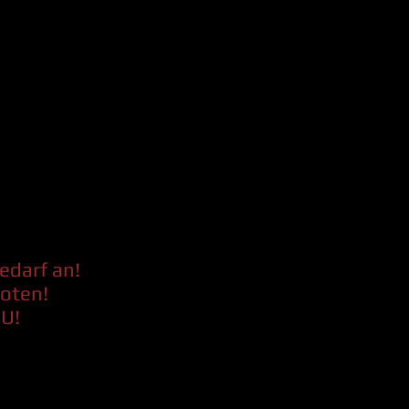
edarf an!
oten!
EU!