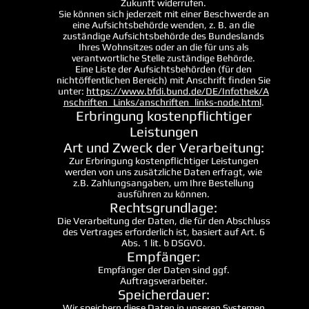
Zukunft widerrufen.
Sie können sich jederzeit mit einer Beschwerde an
eine Aufsichtsbehörde wenden, z. B. an die
zuständige Aufsichtsbehörde des Bundeslands
Ihres Wohnsitzes oder an die für uns als
verantwortliche Stelle zuständige Behörde.
Eine Liste der Aufsichtsbehörden (für den
nichtöffentlichen Bereich) mit Anschrift finden Sie
unter:
https://www.bfdi.bund.de/DE/Infothek/A
nschriften_Links/anschriften_links-node.html
.
Erbringung kostenpflichtiger
Leistungen
Art und Zweck der Verarbeitung:
Zur Erbringung kostenpflichtiger Leistungen
werden von uns zusätzliche Daten erfragt, wie
z.B. Zahlungsangaben, um Ihre Bestellung
ausführen zu können.
Rechtsgrundlage:
Die Verarbeitung der Daten, die für den Abschluss
des Vertrages erforderlich ist, basiert auf Art. 6
Abs. 1 lit. b DSGVO.
Empfänger:
Empfänger der Daten sind ggf.
Auftragsverarbeiter.
Speicherdauer:
Wir speichern diese Daten in unseren Systemen