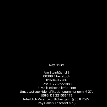
Ray Haller
Am Steinbächel 9
08309 Eibenstock
01604947286
Fax: 037752551883
E-Mail:
info@haller3d.com
Umsatzsteuer-Identifikationsnummer gem. § 27a
UStG: DE 221055175
Inhaltlich Verantwortlicher gem. § 55 II RStV:
Ray Haller (Anschrift s.o.)