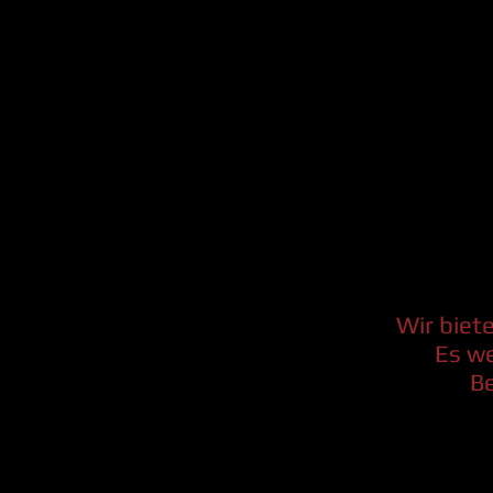
Wir biet
Es w
Be